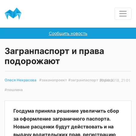
Сообщить новость
Загранпаспорт и права
подорожают
#законопроект
#загранпаспорт
#права
Олеся Некрасова
20.06.2018, 21:01
#пошлина
Госдума приняла решение увеличить сбор
за оформление заграничного паспорта.
Новые расценки будут действовать и на
выдачу водительских прав, регистрацию