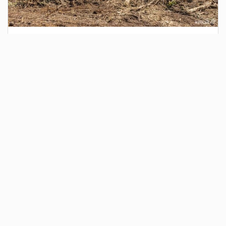
1 день назад
Сотрудники Госавтоинспекции выявили
поддельный полис ОСАГО
Водитель, предъявивший такой документ, доставлен в
отдел полиции для дальнейших разбирательств.