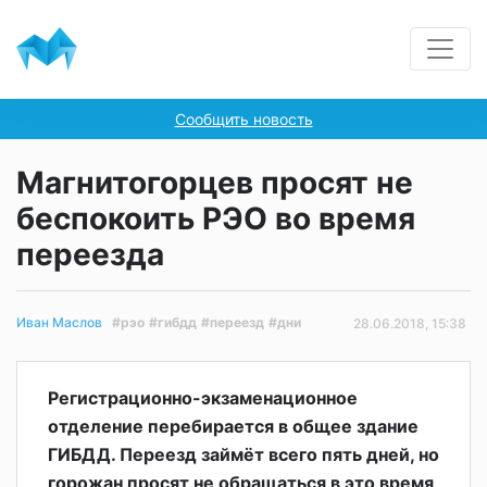
Сообщить новость
Магнитогорцев просят не
беспокоить РЭО во время
переезда
#рэо
#гибдд
#переезд
#дни
Иван Маслов
28.06.2018, 15:38
Регистрационно-экзаменационное
отделение перебирается в общее здание
ГИБДД. Переезд займёт всего пять дней, но
горожан просят не обращаться в это время