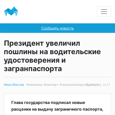
Сообщить новость
Президент увеличил
пошлины на водительские
удостоверения и
загранпаспорта
#пошлины
#паспорт
#загранпаспорт
#деньги
Иван Маслов
04.07.2018, 12:17
Глава государства подписал новые
расценки на выдачу заграничного паспорта,