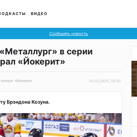
ПОДКАСТЫ
ВИДЕО
Сообщить новость
 «Металлург» в серии
грал «Йокерит»
аллург
#йокерит
16.02.2020, 10:30
ту Брэндона Козуна.