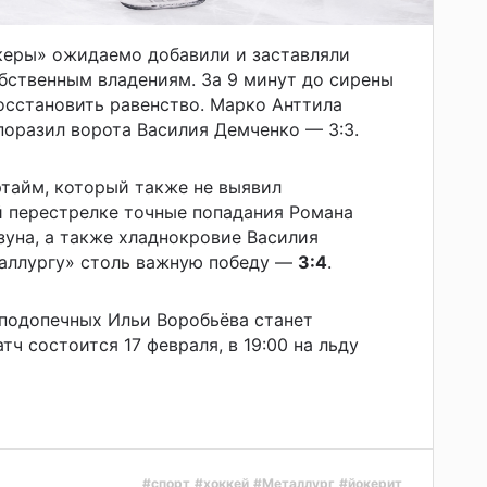
керы» ожидаемо добавили и заставляли
бственным владениям. За 9 минут до сирены
осстановить равенство. Марко Анттила
 поразил ворота Василия Демченко — 3:3.
ртайм, который также не выявил
й перестрелке точные попадания Романа
уна, а также хладнокровие Василия
аллургу» столь важную победу —
3:4
.
одопечных Ильи Воробьёва станет
тч состоится 17 февраля, в 19:00 на льду
#спорт
#хоккей
#Металлург
#йокерит