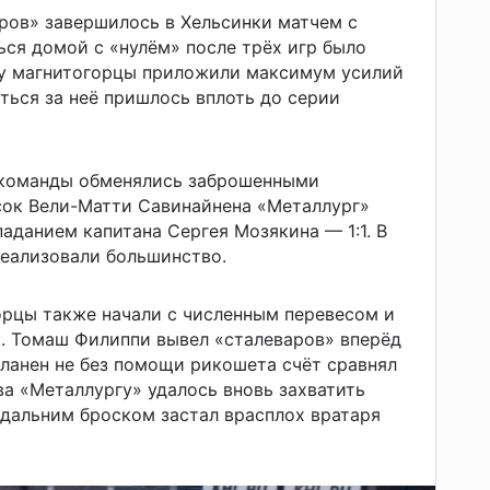
ров» завершилось в Хельсинки матчем с
ся домой с «нулём» после трёх игр было
му магнитогорцы приложили максимум усилий
оться за неё пришлось вплоть до серии
 команды обменялись заброшенными
сок Вели-Матти Савинайнена «Металлург»
аданием капитана Сергея Мозякина — 1:1. В
еализовали большинство.
орцы также начали с численным перевесом и
. Томаш Филиппи вывел «сталеваров» вперёд
аланен не без помощи рикошета счёт сравнял
ва «Металлургу» удалось вновь захватить
 дальним броском застал врасплох вратаря