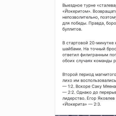
Выездное турне «сталева
«Йокеритом». Возвращать
непозволительно, поэто
для победы. Правда, бор
буллитов.
В стартовой 20-минутке
шайбами. На точный бро
ответил филигранным поп
обоих случаях команды р
Второй период магнитог
лихо им воспользовались
— 1:2. Вскоре Саку Мяен
— 2:2. Однако до переры
лидерство. Егор Яковлев
«Йокерита» — 2:3.