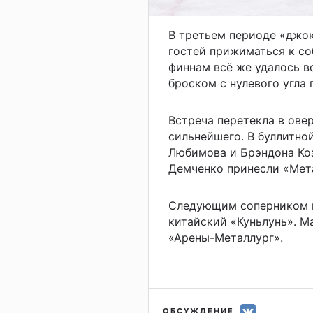
В третьем периоде «джо
гостей прижиматься к со
финнам всё же удалось в
броском с нулевого угла
Встреча перетекла в ове
сильнейшего. В буллитно
Любимова и Брэндона Коз
Демченко принесли «Мет
Следующим соперником п
китайский «Куньлунь». Ма
«Арены-Металлург».
ОБСУЖДЕНИЕ