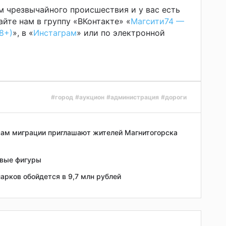
м чрезвычайного происшествия и у вас есть
йте нам в группу «ВКонтакте» «
Магсити74 —
8+)
», в «
Инстаграм
» или по электронной
#город
#аукцион
#администрация
#дороги
сам миграции приглашают жителей Магнитогорска
овые фигуры
арков обойдется в 9,7 млн рублей