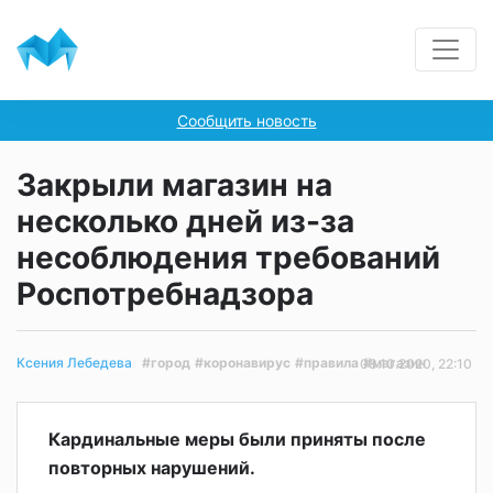
Сообщить новость
Закрыли магазин на
несколько дней из-за
несоблюдения требований
Роспотребнадзора
#город
#коронавирус
#правила
#магазин
Ксения Лебедева
08.10.2020, 22:10
Кардинальные меры были приняты после
повторных нарушений.