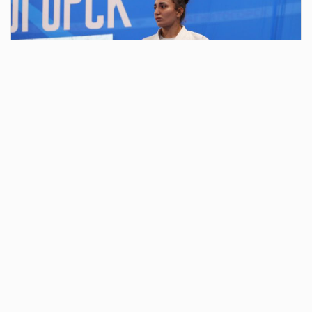
2 дня назад
В парке у Вечного огня у монумента «Тыл –
фронту» состоялось традиционное
ежегодное мероприятие в честь
годовщины образования ВДВ
В 10 часов колонна из «голубых беретов» двинулась к