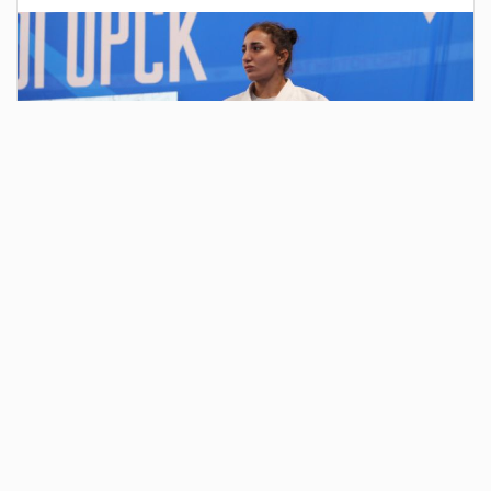
2 дня назад
В парке у Вечного огня у монумента «Тыл –
фронту» состоялось традиционное
ежегодное мероприятие в честь
годовщины образования ВДВ