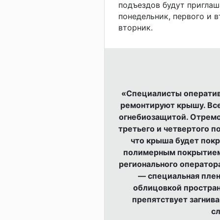
подъездов будут приглаша
понедельник, первого и 
вторник.
«Специалисты оперативн
ремонтируют крышу. Вс
огнебиозащитой. Отремо
третьего и четвертого 
что крыша будет пок
полимерным покрытием,
регионального оператора
— специальная плен
облицовкой простран
препятствует загнива
с