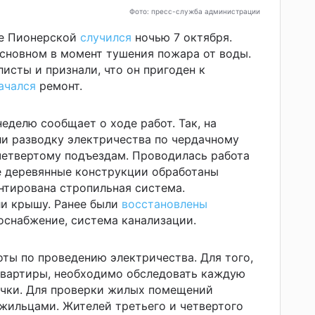
Фото: пресс-служба администрации
це Пионерской
случился
ночью 7 октября.
сновном в момент тушения пожара от воды.
исты и признали, что он пригоден к
ачался
ремонт.
делю сообщает о ходе работ. Так, на
ли разводку электричества по чердачному
четвертому подъездам. Проводилась работа
е деревянные конструкции обработаны
нтирована стропильная система.
и крышу. Ранее были
восстановлены
доснабжение, система канализации.
ты по проведению электричества. Для того,
 квартиры, необходимо обследовать каждую
течки. Для проверки жилых помещений
жильцами. Жителей третьего и четвертого