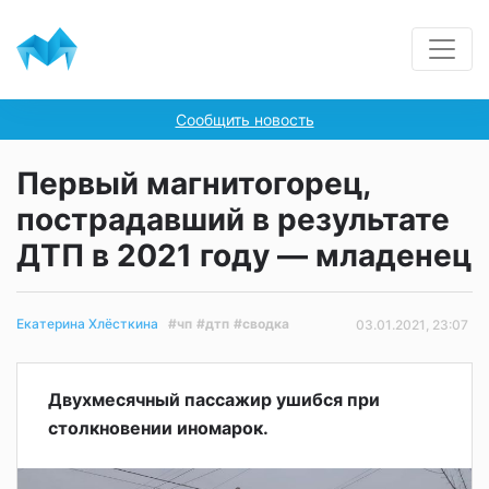
Сообщить новость
Первый магнитогорец,
пострадавший в результате
ДТП в 2021 году — младенец
#чп
#дтп
#сводка
Екатерина Хлёсткина
03.01.2021, 23:07
Двухмесячный пассажир ушибся при
столкновении иномарок.