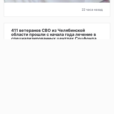
22 часа назад
411 ветеранов СВО из Челябинской
области прошли с начала года лечение в
специализированных центрах Соцфонда
Отделение Социального фонда России по Челябинской
области оказывает ветеранам специальной военной
операции, завершившим службу, комплексную
медицинскую поддержку — от санаторно-курортного
лечения до полноценной реабилитации. Специалисты
фонда индивидуально подбирают дату заезда и помогают
выбрать подходящий центр реабилитации Соцфонда.