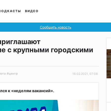
ПОДКАСТЫ
ВИДЕО
Сообщить новость
приглашают
ие с крупными городскими
и
бота
#центр
16.02.2021, 07:08
лся к «неделям вакансий».