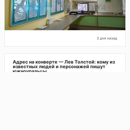
3 дня назад
Адрес на конверте — Лев Толстой: кому из
известных людей и персонажей пишут
южноуральцы
Жители Челябинской области отправляют бумажную
корреспонденцию известным артистам, великому
русскому писателю и культовому литературному
персонажу. В Почте России поделились проверенными
адресами для таких необычных посланий.