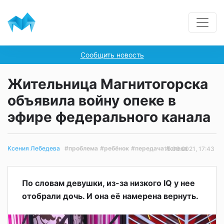
Сообщить новость
Жительница Магнитогорска
объявила войну опеке в
эфире федерального канала
#проблема
#ребёнок
#передача
#опека
Ксения Лебедева
15.03.2021, 17:43
По словам девушки, из-за низкого IQ у нее
отобрали дочь. И она её намерена вернуть.