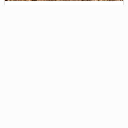
3 дня назад
Сотрудники Госавтоинспекции выявили
поддельный полис ОСАГО
Водитель, предъявивший такой документ, доставлен в
отдел полиции для дальнейших разбирательств.