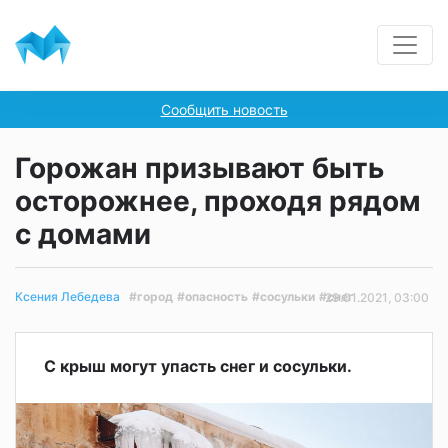
Сообщить новость
Горожан призывают быть
осторожнее, проходя рядом
с домами
#город
#опасность
#сосульки
#снег
Ксения Лебедева
29.01.2021, 03:00
С крыш могут упасть снег и сосульки.