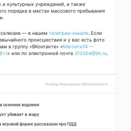
 и культурных учреждений, а также
го порядка в местах массового пребывания
и.
эксклюзив — в нашем
телеграм-канале
. Если
звычайного происшествия и у вас есть фото
ам в группу «ВКонтакте» «
Магсити74 —
8+)
» или по электронной почте
313304@bk.ru
.
#город
#праздники
#безопасность
на осеннем водоеме
укт убивает в жару
 игровой форме рассказали про ПДД